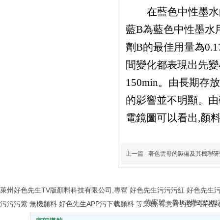
在藍色中性墨水
藍B為藍色中性墨水
劑B的最佳用量為0
間變化都表現出先變小
150min。由長
的影響並不明顯。由
電鏡圖可以看出,顏
上一篇
著色雲母的製備及其機理研
萊州好色先生TV版顏料科技有限公司,專營 好色先生污污污紅 好色先生
備案號：
魯ICP備202302
污污污紫 無機顏料 好色先生APP污下载顏料 等業務,有意向的客戶請谘詢好色